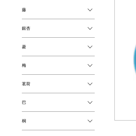
藤
銀杏
菱
梅
茗荷
巴
桐