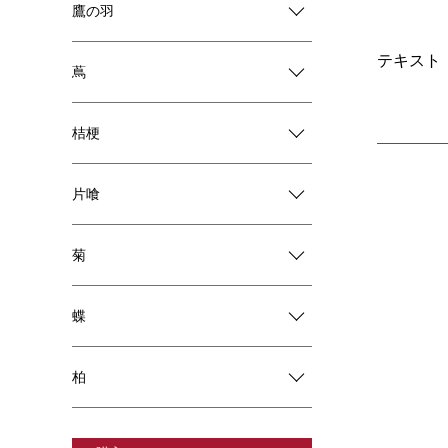
鷹の羽
テキスト
蔦
桔梗
片喰
菊
蝶
柏