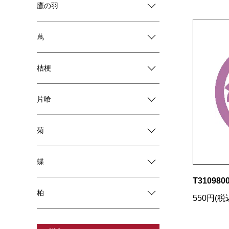
鷹の羽
蔦
桔梗
片喰
菊
蝶
T3109800
柏
550円(税