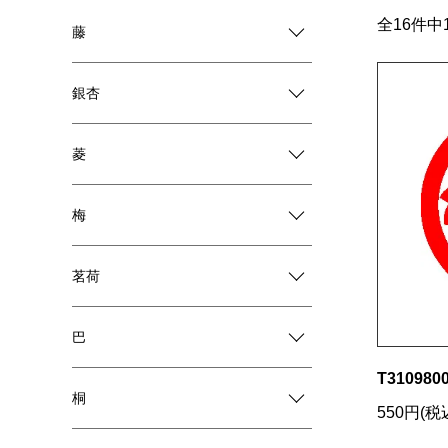
全16件中
藤
銀杏
菱
梅
茗荷
巴
T3109800
桐
550円(税