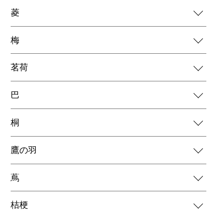
菱
梅
茗荷
巴
桐
鷹の羽
蔦
桔梗