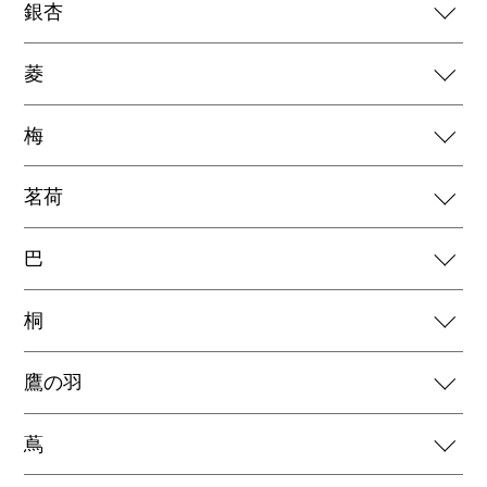
銀杏
菱
梅
茗荷
巴
桐
鷹の羽
蔦